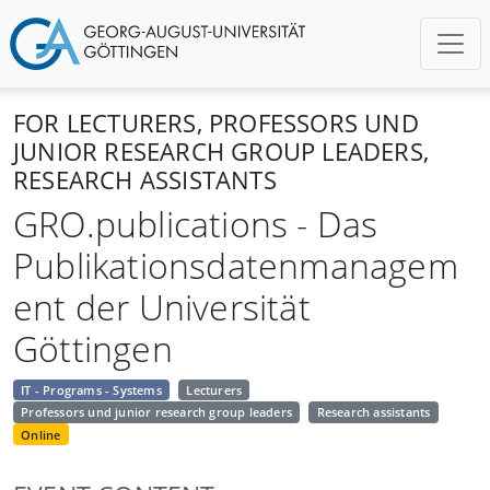
FOR LECTURERS, PROFESSORS UND
JUNIOR RESEARCH GROUP LEADERS,
RESEARCH ASSISTANTS
GRO.publications - Das
Publikationsdatenmanagem
ent der Universität
Göttingen
IT - Programs - Systems
Lecturers
Professors und junior research group leaders
Research assistants
Online