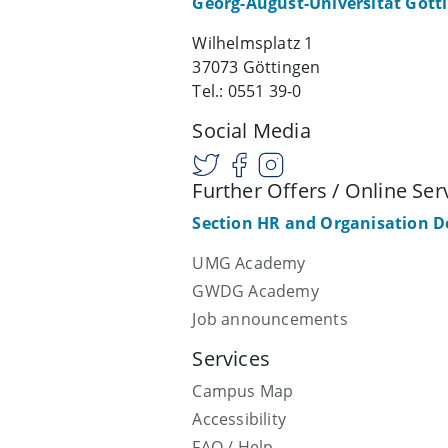
Georg-August-Universität Gött
Wilhelmsplatz 1
37073 Göttingen
Tel.: 0551 39-0
Social Media
Further Offers / Online Ser
Section HR and Organisation 
UMG Academy
GWDG Academy
Job announcements
Services
Campus Map
Accessibility
FAQ / Help