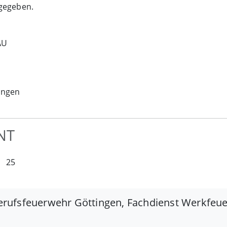
 gegeben.
AU
ungen
NT
25
erufsfeuerwehr Göttingen, Fachdienst Werkfe