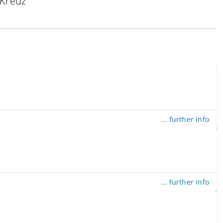
 Kreuz
... further info
... further info