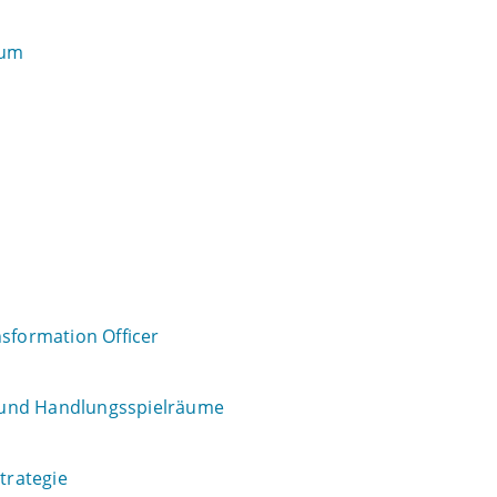
rum
nsformation Officer
ng und Handlungsspielräume
trategie