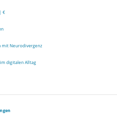
| €
en
 mit Neurodivergenz
m digitalen Alltag
ingen