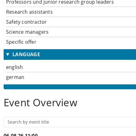
Professors und junior research group leaders
Research assistants
Safety contractor
Science managers
Specific offer
LANGUAGE
english
german
Event Overview
06.08.26 11:00